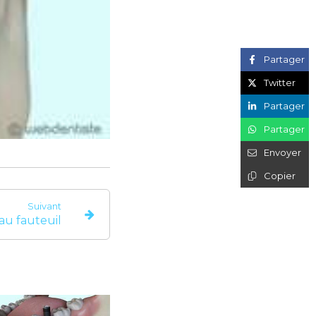
Partager
Twitter
Partager
Partager
Envoyer
Copier
Suivant
au fauteuil