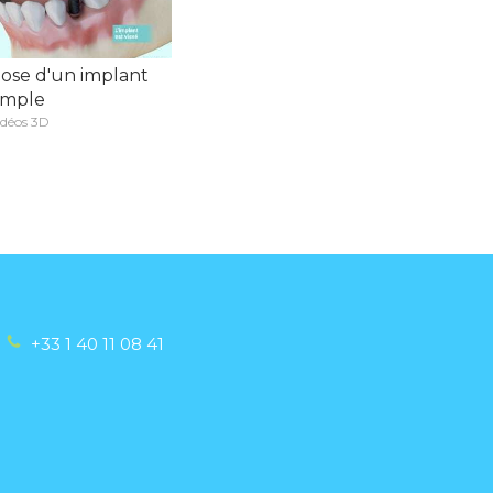
ose d'un implant
imple
idéos 3D
+33 1 40 11 08 41