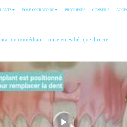
PLANTS
PÔLE OPÉRATOIRE
PROTHÈSES
CONSEILS
ACCÈ
antation immédiate – mise en esthétique directe