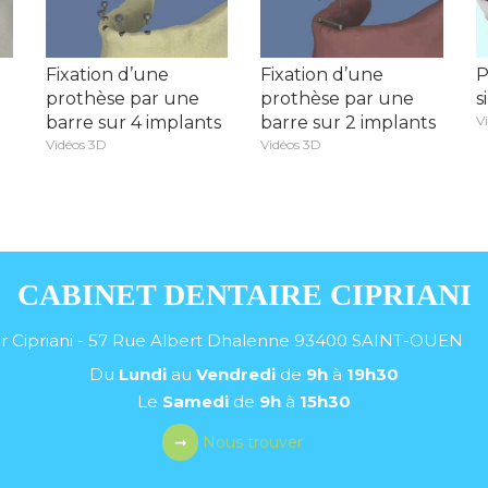
Fixation d’une
Fixation d’une
P
prothèse par une
prothèse par une
s
barre sur 4 implants
barre sur 2 implants
V
Vidéos 3D
Vidéos 3D
CABINET DENTAIRE CIPRIANI
r Cipriani - 57 Rue Albert Dhalenne
93400
SAINT-OUEN
Du
Lundi
au
Vendredi
de
9h
à
19h30
Le
Samedi
de
9h
à
15h30
Nous trouver