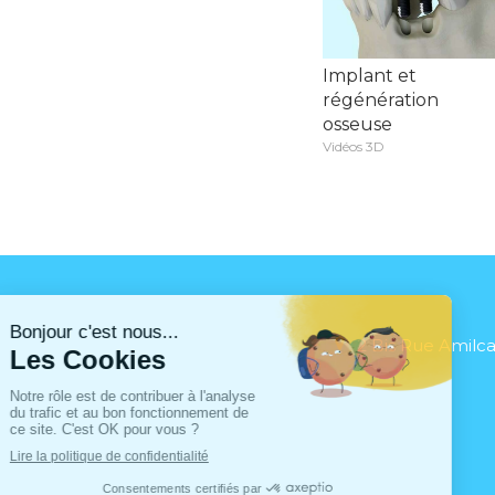
Implant et
régénération
osseuse
Vidéos 3D
2 Bis Rue Amilca