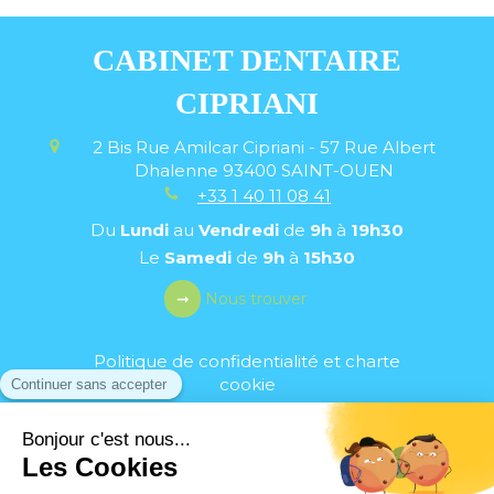
CABINET DENTAIRE
CIPRIANI
2 Bis Rue Amilcar Cipriani - 57 Rue Albert
Dhalenne
93400
SAINT-OUEN
+33 1 40 11 08 41
Du
Lundi
au
Vendredi
de
9h
à
19h30
Le
Samedi
de
9h
à
15h30
Nous trouver
Politique de confidentialité et charte
cookie
Mentions légales
Conditions Générales Utilisation
Charte déontologique