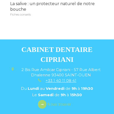
La salive : un protecteur naturel de notre
bouche
Fiches conseils
CABINET DENTAIRE
CIPRIANI
2 Bis Rue Amilcar Cipriani - 57 Rue Albert
Dhalenne
93400
SAINT-OUEN
+33 1 40 11 08 41
Du
Lundi
au
Vendredi
de
9h
à
19h30
Le
Samedi
de
9h
à
15h30
Nous trouver