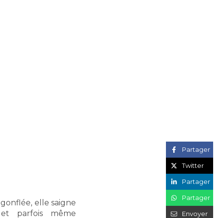
Partager
Twitter
Partager
Partager
 gonflée, elle saigne
 et parfois même
Envoyer