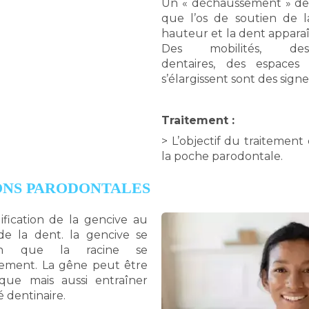
Un « déchaussement » des 
que l’os de soutien de 
hauteur et la dent apparaî
Des mobilités, de
dentaires, des espaces 
s’élargissent sont des signe
Traitement :
> L’objectif du traitement 
la poche parodontale.
ONS PARODONTALES
dification de la gencive au
de la dent. la gencive se
ien que la racine se
ement. La gêne peut être
que mais aussi entraîner
é dentinaire.