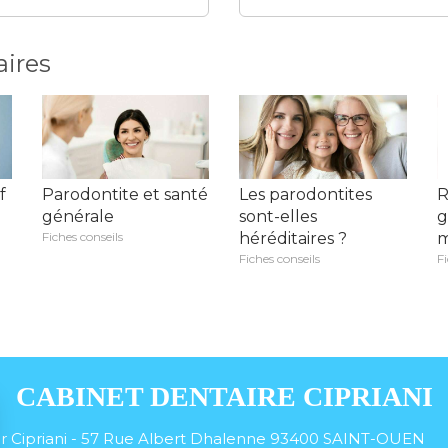
aires
f
Parodontite et santé
Les parodontites
R
générale
sont-elles
g
Fiches conseils
héréditaires ?
m
Fiches conseils
Fi
CABINET DENTAIRE CIPRIANI
r Cipriani - 57 Rue Albert Dhalenne
93400
SAINT-OUEN