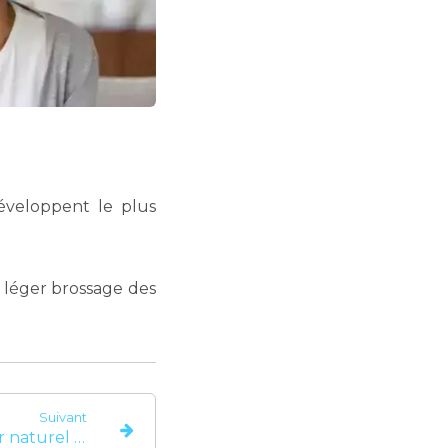
développent le plus
 léger brossage des
Suivant
La salive : un protecteur naturel de notre bouche