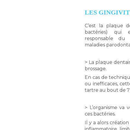
LES GINGIVI
C’est la plaque d
bactéries) qui 
responsable du
maladies parodonta
> La plaque dentai
brossage.
En cas de techniqu
ou inefficaces, ce
tartre au bout de 7
> L’organisme va v
ces bactéries.
Il y a alors créati
inflammatoire limi