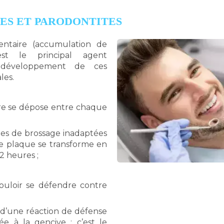
TES ET PARODONTITES
entaire (accumulation de
est le principal agent
 développement de ces
les.
re se dépose entre chaque
es de brossage inadaptées
tte plaque se transforme en
2 heures ;
ouloir se défendre contre
on d’une réaction de défense
tée à la gencive : c’est le