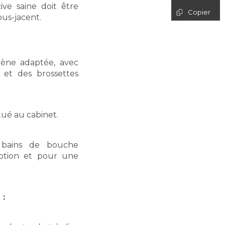
ve saine doit être
Copier
ous-jacent.
iène adaptée, avec
e et des brossettes
tué au cabinet.
 bains de bouche
ription et pour une
 :