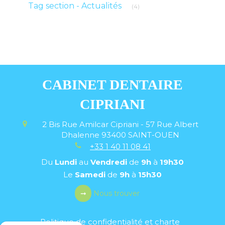
Articles Count
Tag section - Actualités
(4)
CABINET DENTAIRE
CIPRIANI
2 Bis Rue Amilcar Cipriani - 57 Rue Albert
Dhalenne
93400
SAINT-OUEN
+33 1 40 11 08 41
Du
Lundi
au
Vendredi
de
9h
à
19h30
Le
Samedi
de
9h
à
15h30
Nous trouver
Politique de confidentialité et charte