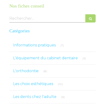
Nos fiches conseil
Rechercher
Catégories
Articles Count
Informations pratiques
(7)
Articles Count
L'équipement du cabinet dentaire
(3)
Articles Count
L'orthodontie
(8)
Articles Count
Les choix esthétiques
(10)
Articles Count
Les dents chez l'adulte
(6)