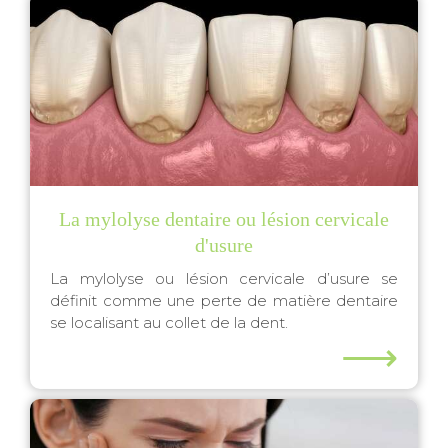
La mylolyse dentaire ou lésion cervicale
d'usure
La mylolyse ou lésion cervicale d’usure se
définit comme une perte de matière dentaire
se localisant au collet de la dent.
⟶