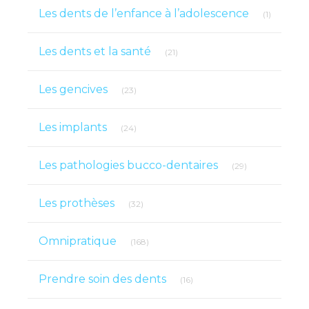
Articles 
Les dents de l’enfance à l’adolescence
(1)
Articles Count
Les dents et la santé
(21)
Articles Count
Les gencives
(23)
Articles Count
Les implants
(24)
Articles Count
Les pathologies bucco-dentaires
(29)
Articles Count
Les prothèses
(32)
Articles Count
Omnipratique
(168)
Articles Count
Prendre soin des dents
(16)