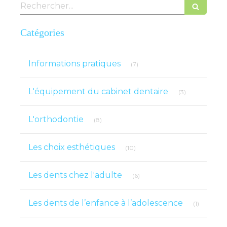
Rechercher
Catégories
Articles Count
Informations pratiques
(7)
Articles Count
L'équipement du cabinet dentaire
(3)
Articles Count
L'orthodontie
(8)
Articles Count
Les choix esthétiques
(10)
Articles Count
Les dents chez l'adulte
(6)
Articles 
Les dents de l’enfance à l’adolescence
(1)
Articles Count