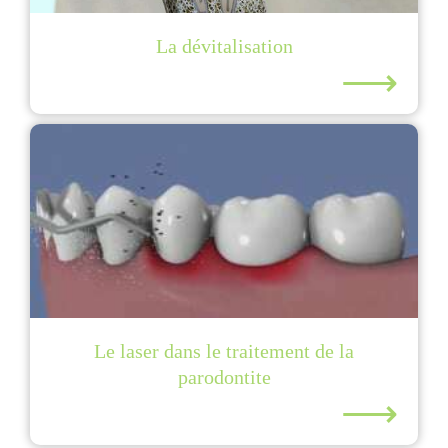
La dévitalisation
⟶
Le laser dans le traitement de la
parodontite
⟶