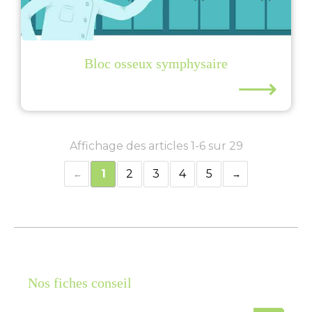
Bloc osseux symphysaire
⟶
Affichage des articles 1-6 sur 29
1
2
3
4
5
Nos fiches conseil