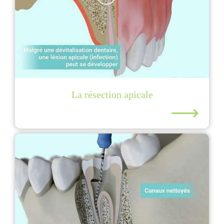
La résection apicale
⟶