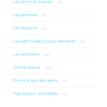
Les dents et la santé
(21)
Articles Count
Les gencives
(23)
Articles Count
Les implants
(24)
Articles Count
Les pathologies bucco-dentaires
(29)
Articles Count
Les prothèses
(32)
Articles Count
Omnipratique
(168)
Articles Count
Prendre soin des dents
(16)
Articles Count
Tag section - Actualités
(4)