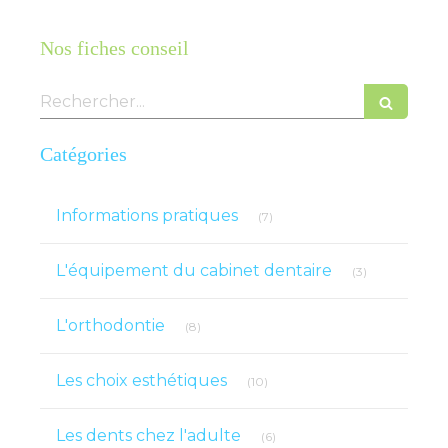
Nos fiches conseil
Rechercher
Catégories
Articles Count
Informations pratiques
(7)
Articles Count
L'équipement du cabinet dentaire
(3)
Articles Count
L'orthodontie
(8)
Articles Count
Les choix esthétiques
(10)
Articles Count
Les dents chez l'adulte
(6)