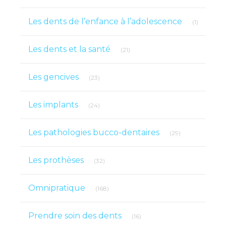
Articles 
Les dents de l’enfance à l’adolescence
(1)
Articles Count
Les dents et la santé
(21)
Articles Count
Les gencives
(23)
Articles Count
Les implants
(24)
Articles Count
Les pathologies bucco-dentaires
(29)
Articles Count
Les prothèses
(32)
Articles Count
Omnipratique
(168)
Articles Count
Prendre soin des dents
(16)