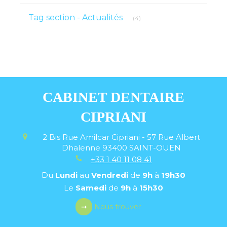
Articles Count
Tag section - Actualités
(4)
CABINET DENTAIRE
CIPRIANI
2 Bis Rue Amilcar Cipriani - 57 Rue Albert
Dhalenne
93400
SAINT-OUEN
+33 1 40 11 08 41
Du
Lundi
au
Vendredi
de
9h
à
19h30
Le
Samedi
de
9h
à
15h30
Nous trouver