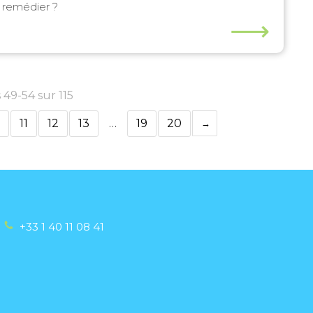
remédier ?
⟶
 49-54 sur 115
11
12
13
…
19
20
+33 1 40 11 08 41