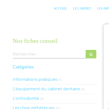
ACCUEIL
LE CABINET
LES IM
Nos fiches conseil
Rechercher
Catégories
Articles Count
Informations pratiques
(7)
Articles Count
L'équipement du cabinet dentaire
(3)
Articles Count
L'orthodontie
(8)
Articles Count
Les choix esthétiques
(10)