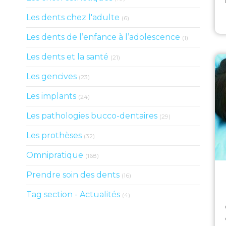
Articles Count
Les dents chez l'adulte
(6)
Articles Cou
Les dents de l’enfance à l’adolescence
(1)
Articles Count
Les dents et la santé
(21)
Articles Count
Les gencives
(23)
Articles Count
Les implants
(24)
Articles Count
Les pathologies bucco-dentaires
(29)
Articles Count
Les prothèses
(32)
Articles Count
Omnipratique
(168)
Articles Count
Prendre soin des dents
(16)
Articles Count
Tag section - Actualités
(4)