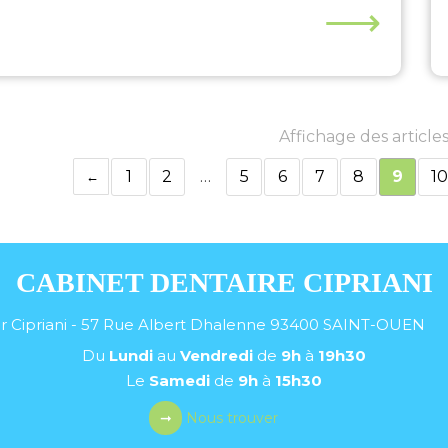
⟶
Affichage des articles
1
2
…
5
6
7
8
9
10
CABINET DENTAIRE CIPRIANI
r Cipriani - 57 Rue Albert Dhalenne
93400
SAINT-OUEN
Du
Lundi
au
Vendredi
de
9h
à
19h30
Le
Samedi
de
9h
à
15h30
Nous trouver