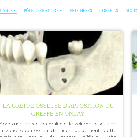
PLANTS
PÔLE OPÉRATOIRE
PROTHÈSES
CONSEILS
ACCÈ
LA GREFFE OSSEUSE D'APPOSITION OU
GREFFE EN ONLAY
Après une extraction multiple, le volume osseux de
la zone édentée va diminuer rapidement. Cette