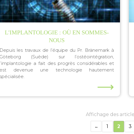
L'IMPLANTOLOGIE : OÙ EN SOMMES-
NOUS
Depuis les travaux de l’équipe du Pr. Bränemark à
Göteborg (Suède) sur l’ostéointégration,
l’implantologie a fait des progrès considérables et
est devenue une technologie hautement
spécialisée.
⟶
Affichage des article
1
2
3