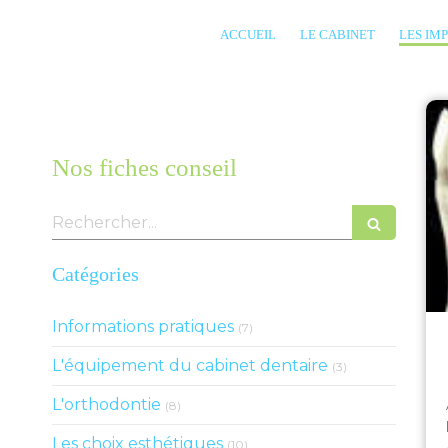
ACCUEIL
LE CABINET
LES IM
Nos fiches conseil
Rechercher
Catégories
Articles Count
Informations pratiques
(7)
Articles Count
L'équipement du cabinet dentaire
(3)
Articles Count
L'orthodontie
(8)
Articles Count
Les choix esthétiques
(10)