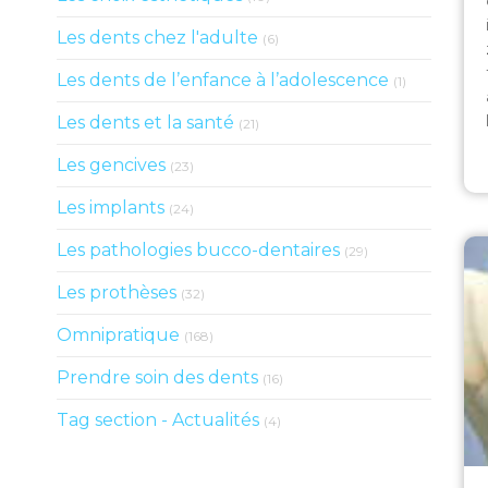
Articles Count
Les dents chez l'adulte
(6)
Articles Cou
Les dents de l’enfance à l’adolescence
(1)
Articles Count
Les dents et la santé
(21)
Articles Count
Les gencives
(23)
Articles Count
Les implants
(24)
Articles Count
Les pathologies bucco-dentaires
(29)
Articles Count
Les prothèses
(32)
Articles Count
Omnipratique
(168)
Articles Count
Prendre soin des dents
(16)
Articles Count
Tag section - Actualités
(4)