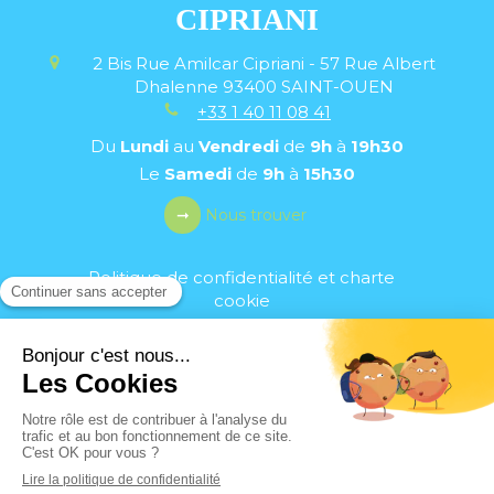
CIPRIANI
2 Bis Rue Amilcar Cipriani - 57 Rue Albert
Dhalenne
93400
SAINT-OUEN
+33 1 40 11 08 41
Du
Lundi
au
Vendredi
de
9h
à
19h30
Le
Samedi
de
9h
à
15h30
Nous trouver
Politique de confidentialité et charte
cookie
Mentions légales
Conditions Générales Utilisation
Charte déontologique
Ordre national
Annuaires chirurgiens dentistes