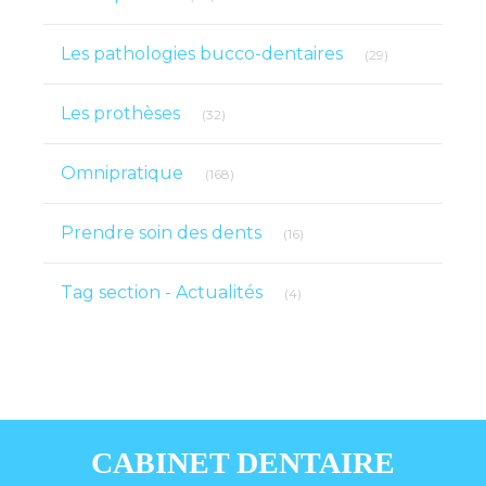
Articles Count
Les pathologies bucco-dentaires
(29)
Articles Count
Les prothèses
(32)
Articles Count
Omnipratique
(168)
Articles Count
Prendre soin des dents
(16)
Articles Count
Tag section - Actualités
(4)
CABINET DENTAIRE