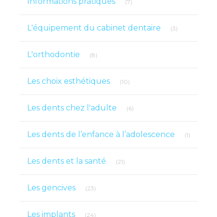
Informations pratiques
(7)
Articles Count
L'équipement du cabinet dentaire
(3)
Articles Count
L'orthodontie
(8)
Articles Count
Les choix esthétiques
(10)
Articles Count
Les dents chez l'adulte
(6)
Articles 
Les dents de l’enfance à l’adolescence
(1)
Articles Count
Les dents et la santé
(21)
Articles Count
Les gencives
(23)
Articles Count
Les implants
(24)