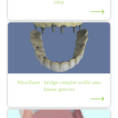
inlay
⟶
Maxillaire : bridge complet scellé sans
fausse gencive
⟶