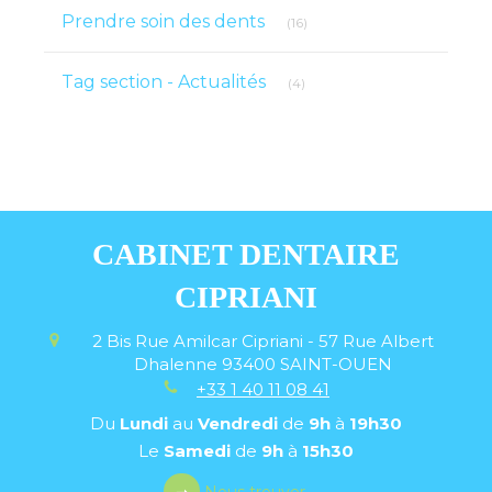
Articles Count
Prendre soin des dents
(16)
Articles Count
Tag section - Actualités
(4)
CABINET DENTAIRE
CIPRIANI
2 Bis Rue Amilcar Cipriani - 57 Rue Albert
Dhalenne
93400
SAINT-OUEN
+33 1 40 11 08 41
Du
Lundi
au
Vendredi
de
9h
à
19h30
Le
Samedi
de
9h
à
15h30
Nous trouver