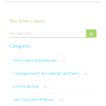
Nos fiches conseil
Rechercher
Catégories
Articles Count
Informations pratiques
(7)
Articles Count
L'équipement du cabinet dentaire
(3)
Articles Count
L'orthodontie
(8)
Articles Count
Les choix esthétiques
(10)