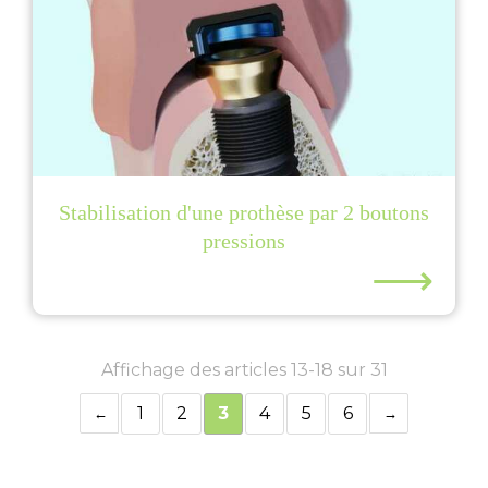
Stabilisation d'une prothèse par 2 boutons
pressions
⟶
Affichage des articles 13-18 sur 31
1
2
3
4
5
6