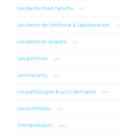
Articles Count
Les dents chez l'adulte
(6)
Articles 
Les dents de l’enfance à l’adolescence
(1)
Articles Count
Les dents et la santé
(21)
Articles Count
Les gencives
(23)
Articles Count
Les implants
(24)
Articles Count
Les pathologies bucco-dentaires
(29)
Articles Count
Les prothèses
(32)
Articles Count
Omnipratique
(168)