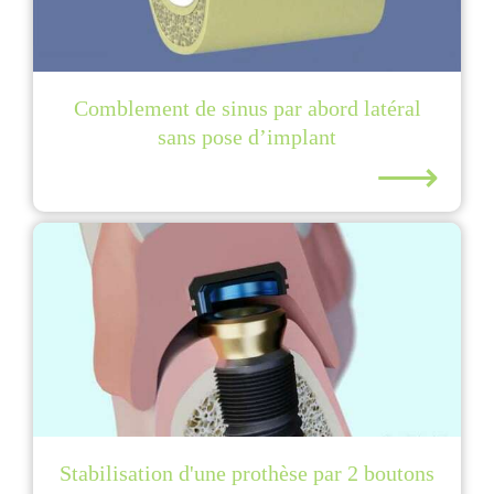
Comblement de sinus par abord latéral
sans pose d’implant
⟶
Stabilisation d'une prothèse par 2 boutons