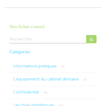
Nos fiches conseil
Rechercher
Catégories
Articles Count
Informations pratiques
(7)
Articles Count
L'équipement du cabinet dentaire
(3)
Articles Count
L'orthodontie
(8)
Articles Count
Les choix esthétiques
(10)