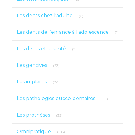
Articles Count
Les dents chez l'adulte
(6)
Articles 
Les dents de l’enfance à l’adolescence
(1)
Articles Count
Les dents et la santé
(21)
Articles Count
Les gencives
(23)
Articles Count
Les implants
(24)
Articles Count
Les pathologies bucco-dentaires
(29)
Articles Count
Les prothèses
(32)
Articles Count
Omnipratique
(168)