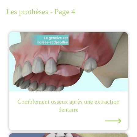
Les prothèses - Page 4
Comblement osseux après une extraction
dentaire
⟶