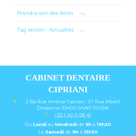
Articles Count
Prendre soin des dents
(16)
Articles Count
Tag section - Actualités
(4)
CABINET DENTAIRE
CIPRIANI
2 Bis Rue Amilcar Cipriani - 57 Rue Albert
Dhalenne
93400
SAINT-OUEN
+33 1 40 11 08 41
Du
Lundi
au
Vendredi
de
9h
à
19h30
Le
Samedi
de
9h
à
15h30